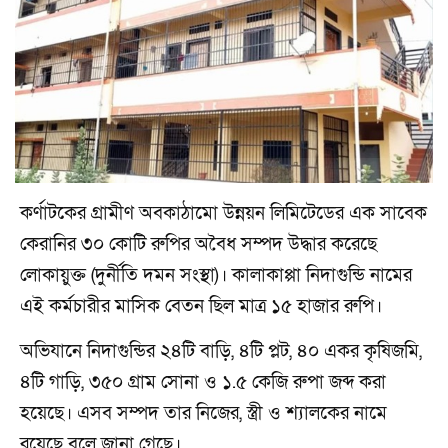
কর্ণাটকের গ্রামীণ অবকাঠামো উন্নয়ন লিমিটেডের এক সাবেক
কেরানির ৩০ কোটি রুপির অবৈধ সম্পদ উদ্ধার করেছে
লোকায়ুক্ত (দুর্নীতি দমন সংস্থা)। কালাকাপ্পা নিদাগুন্ডি নামের
এই কর্মচারীর মাসিক বেতন ছিল মাত্র ১৫ হাজার রুপি।
অভিযানে নিদাগুন্ডির ২৪টি বাড়ি, ৪টি প্লট, ৪০ একর কৃষিজমি,
৪টি গাড়ি, ৩৫০ গ্রাম সোনা ও ১.৫ কেজি রুপা জব্দ করা
হয়েছে। এসব সম্পদ তার নিজের, স্ত্রী ও শ্যালকের নামে
রয়েছে বলে জানা গেছে।