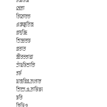
খেলা
বিনোদন
এক্সক্লুসিভ
প্রযুক্তি
শিক্ষালয়
প্রবাস
জীবনধারা
পাঁচমিশালি
ধর্ম
চাকরির সংবাদ
শিল্প ও সাহিত্য
ছবি
ভিডিও