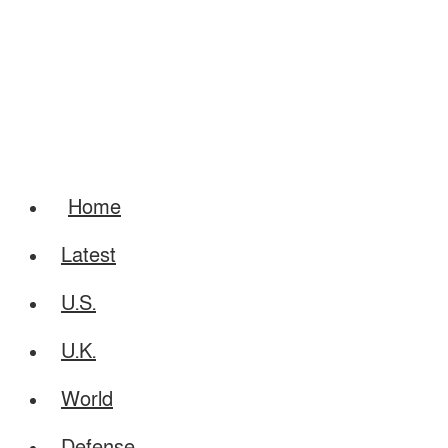
Home
Latest
U.S.
U.K.
World