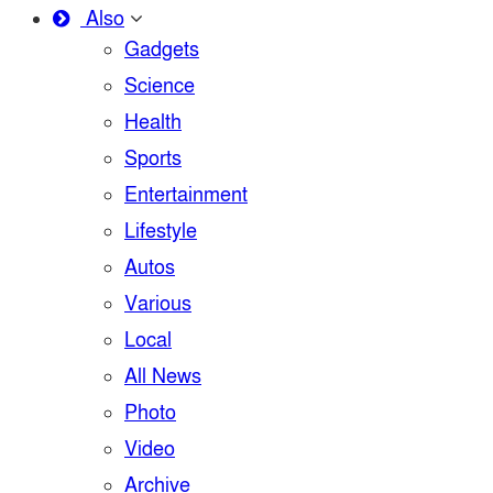
Also
Gadgets
Science
Health
Sports
Entertainment
Lifestyle
Autos
Various
Local
All News
Photo
Video
Archive