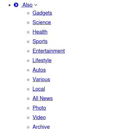
Also
Gadgets
Science
Health
Sports
Entertainment
Lifestyle
Autos
Various
Local
All News
Photo
Video
Archive