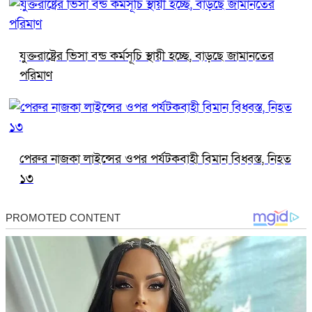
যুক্তরাষ্ট্রের ভিসা বন্ড কর্মসূচি স্থায়ী হচ্ছে, বাড়ছে জামানতের
পরিমাণ
পেরুর নাজকা লাইন্সের ওপর পর্যটকবাহী বিমান বিধ্বস্ত, নিহত
১৩