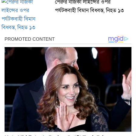
পেরুর নাজকা লাইন্সের ওপর
পর্যটকবাহী বিমান বিধ্বস্ত, নিহত ১৩