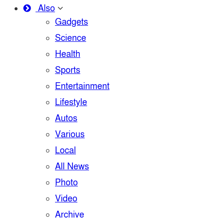
Also
Gadgets
Science
Health
Sports
Entertainment
Lifestyle
Autos
Various
Local
All News
Photo
Video
Archive