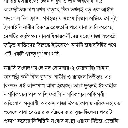
গাজায় ইসরাইলের চলমান যুদ্ধ ও দীর্ঘ অবরোধ ঘিরে
আন্তর্জাতিক চাপ যখন বাড়ছে, ঠিক তখনই বড় এক আইনি
পদক্ষেপ নিল ফ্রান্স। গণহত্যায় সহযোগিতার অভিযোগে দুই
ইসরাইলি নারীর বিরুদ্ধে গ্রেফতারি পরোয়ানা জারি করেছে
দেশটির কর্তৃপক্ষ। মানবাধিকারকর্মীদের মতে, গাজা সংকটে
জড়িত ব্যক্তিদের বিরুদ্ধে ইউরোপে আইনি জবাবদিহির পথে
এটি একটি গুরুত্বপূর্ণ অগ্রগতি।
ফরাসি সংবাদপত্র লে মদ সোমবার (২ ফেব্রুয়ারি) জানায়,
ডানপন্থী কর্মী নিলি কুফার–নাউরি ও র‍্যাচেল তিউতুছ–এর
বিরুদ্ধে এই অভিযোগ আনা হয়েছে। তারা দুজনই ইসরাইলি
নাগরিকত্বের পাশাপাশি ফরাসি নাগরিকত্বের অধিকারী।
অভিযোগ অনুযায়ী, অবরুদ্ধ গাজা উপত্যকায় মানবিক সহায়তা
প্রবেশে বাধা দেওয়ার কার্যক্রমে তারা যুক্ত ছিলেন। খবরটি
প্রকাশ করেছে ফিলিস্তিনি সংবাদ সংস্থা ওয়াফা নিউজ এজেন্সি।