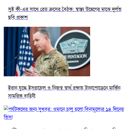
সুই কী-এর সাথে রেড ক্রসের বৈঠক: স্বাস্থ্য উদ্বেগের মাঝে দুর্লভ
ছবি প্রকাশ
ইরান যুদ্ধে ইসরায়েল ও নিজস্ব স্বার্থ রক্ষায় টানাপোড়েনে মার্কিন
সামরিক বাহিনী