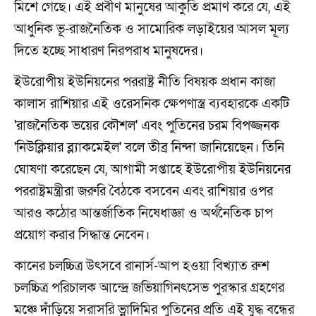
মিশে গেছে। এই প্রবীণ মানুষের আকুতি প্রমাণ করে যে, এই
আধুনিক ভূ-রাজনৈতিক ও সামোরিক লড়াইয়ের আসল মূল্য
দিতে হচ্ছে সাধারণ নিরপরাধ মানুষদের।
ইউরোপীয় ইউনিয়নের পররাষ্ট্র নীতি বিষয়ক প্রধান কাজা
কালাস রাশিয়ার এই ওরেসনিক ক্ষেপণাস্ত্র ব্যবহারকে একটি
'রাজনৈতিক ভয়ের কৌশল' এবং পুতিনের চরম বিপজ্জনক
'নিউক্লিয়ার ব্ল্যাকমেইল' বলে তীব্র নিন্দা জানিয়েছেন। তিনি
ঘোষণা করেছেন যে, আগামী সপ্তাহে ইউরোপীয় ইউনিয়নের
পররাষ্ট্রমন্ত্রীরা জরুরি বৈঠকে বসবেন এবং রাশিয়ার ওপর
আরও কঠোর আন্তর্জাতিক নিষেধাজ্ঞা ও অর্থনৈতিক চাপ
প্রয়োগ করার সিদ্ধান্ত নেবেন।
কানের চলচ্চিত্র উৎসবে রানার্স-আপ হওয়া বিখ্যাত রুশ
চলচ্চিত্র পরিচালক আন্দ্রে জভিয়াগিনৎসেভ পুরস্কার গ্রহণের
মঞ্চে দাঁড়িয়ে সরাসরি ভ্লাদিমির পুতিনের প্রতি এই যুদ্ধ বন্ধের