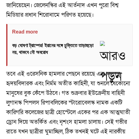
জানিয়েছেন। জেলেনস্কির এই আর্তনাদ এখন পুরো বিশ্ব
মিডিয়ার প্রধান শিরোনামে পরিণত হয়েছে।
Read more
বড় ঘোষণা ট্রাম্পের! ইরানের সঙ্গে চুক্তিতে তাড়াহুড়ো
নয়, থাকবে নৌ অবরোধ
তবে এই ওরেসনিক হামলার পেছনে রয়েছে এক অত্যন্ত
হৃদয়বিদারক এবং নির্মম অতীত কাহিনী, যা শুনলে যেকোনো
মানুষের বুক কেঁপে উঠবে। গত শুক্রবার ইউক্রেনীয় বাহিনী
লুগানস্ক পিপলস রিপাবলিকের স্টারোবেলস্ক নামক একটি
কারিগরি কলেজের ছাত্রী হোস্টেলে একের পর এক আত্মঘাতী
ড্রোন দিয়ে অতর্কিত এবং নৃশংস হামলা চালায়। সেই গভীর
রাতে যখন ছাত্রীরা ঘুমাচ্ছিল, ঠিক তখনই ঘটে এই নারকীয়