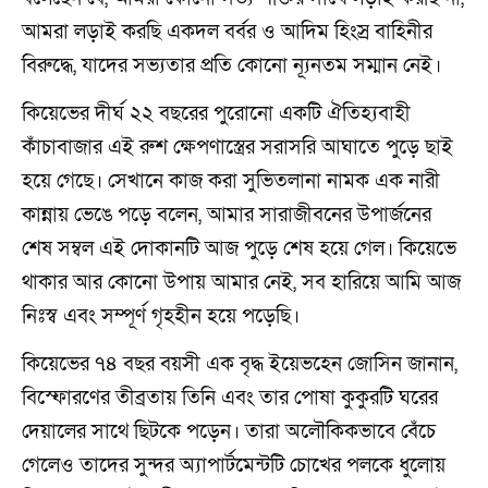
আমরা লড়াই করছি একদল বর্বর ও আদিম হিংস্র বাহিনীর
বিরুদ্ধে, যাদের সভ্যতার প্রতি কোনো ন্যূনতম সম্মান নেই।
কিয়েভের দীর্ঘ ২২ বছরের পুরোনো একটি ঐতিহ্যবাহী
কাঁচাবাজার এই রুশ ক্ষেপণাস্ত্রের সরাসরি আঘাতে পুড়ে ছাই
হয়ে গেছে। সেখানে কাজ করা সুভিতলানা নামক এক নারী
কান্নায় ভেঙে পড়ে বলেন, আমার সারাজীবনের উপার্জনের
শেষ সম্বল এই দোকানটি আজ পুড়ে শেষ হয়ে গেল। কিয়েভে
থাকার আর কোনো উপায় আমার নেই, সব হারিয়ে আমি আজ
নিঃস্ব এবং সম্পূর্ণ গৃহহীন হয়ে পড়েছি।
কিয়েভের ৭৪ বছর বয়সী এক বৃদ্ধ ইয়েভহেন জোসিন জানান,
বিস্ফোরণের তীব্রতায় তিনি এবং তার পোষা কুকুরটি ঘরের
দেয়ালের সাথে ছিটকে পড়েন। তারা অলৌকিকভাবে বেঁচে
গেলেও তাদের সুন্দর অ্যাপার্টমেন্টটি চোখের পলকে ধুলোয়