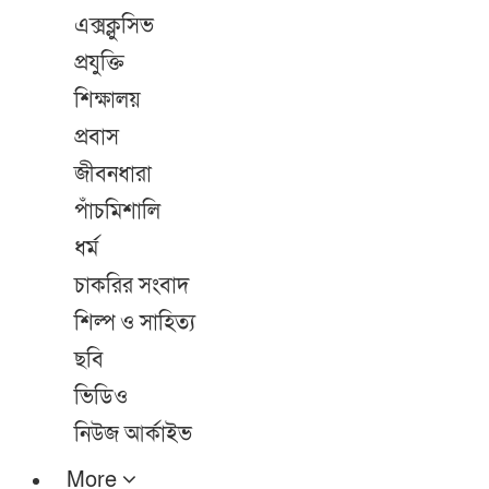
এক্সক্লুসিভ
প্রযুক্তি
শিক্ষালয়
প্রবাস
জীবনধারা
পাঁচমিশালি
ধর্ম
চাকরির সংবাদ
শিল্প ও সাহিত্য
ছবি
ভিডিও
নিউজ আর্কাইভ
More