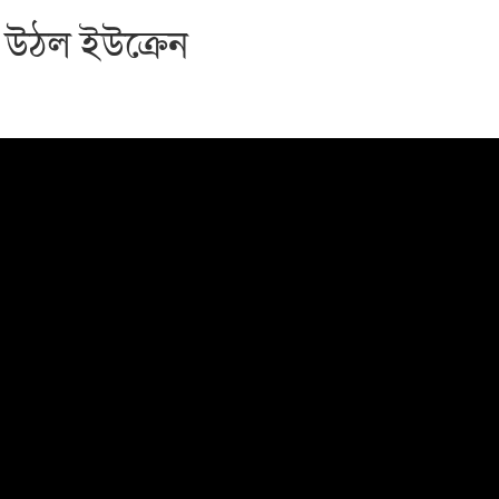
 উঠল ইউক্রেন