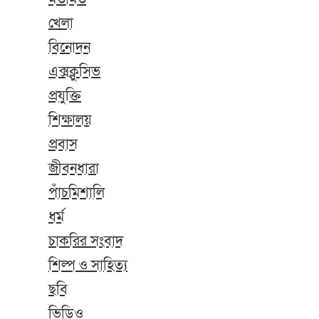
খেলা
বিনোদন
এক্সক্লুসিভ
প্রযুক্তি
শিক্ষালয়
প্রবাস
জীবনধারা
পাঁচমিশালি
ধর্ম
চাকরির সংবাদ
শিল্প ও সাহিত্য
ছবি
ভিডিও