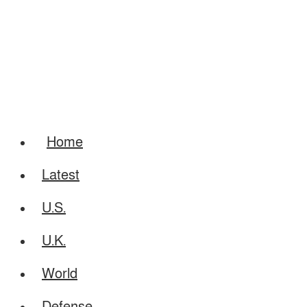
Home
Latest
U.S.
U.K.
World