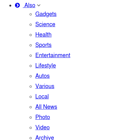
Also
Gadgets
Science
Health
Sports
Entertainment
Lifestyle
Autos
Various
Local
All News
Photo
Video
Archive