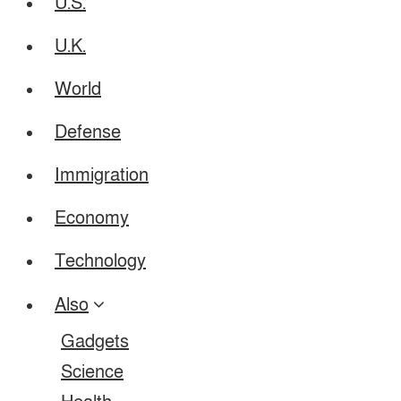
U.S.
U.K.
World
Defense
Immigration
Economy
Technology
Also
Gadgets
Science