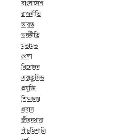
বাংলাদেশ
রাজনীতি
ভারত
অর্থনীতি
মতামত
খেলা
বিনোদন
এক্সক্লুসিভ
প্রযুক্তি
শিক্ষালয়
প্রবাস
জীবনধারা
পাঁচমিশালি