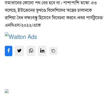
সমাধানের কোনো পথ বের হবে না। পাশাপাশি মস্কো এও
বলেছে, ইউক্রেনের ভূখণ্ডে বিদেশিদের অস্ত্রের চালানকে
রাশিয়া বৈধ লক্ষ্যবস্তু হিসেবে বিবেচনা করবে।খবর পার্সটুডের/
এনবিএস/২০২২/একে