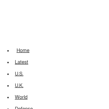
Home
Latest
U.S.
U.K.
World