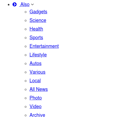
Also
Gadgets
Science
Health
Sports
Entertainment
Lifestyle
Autos
Various
Local
All News
Photo
Video
Archive