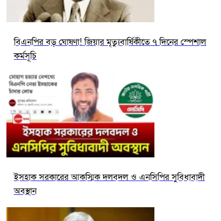
বিএনপির বড় ঘোষণা! জিয়ার মৃত্যুবার্ষিকীতে ৭ দিনের স্পেশাল
কর্মসূচি
ইসহাক সরকারের আকস্মিক দলবদল ও এনসিপির সুবিধাবাদী
অবস্থান