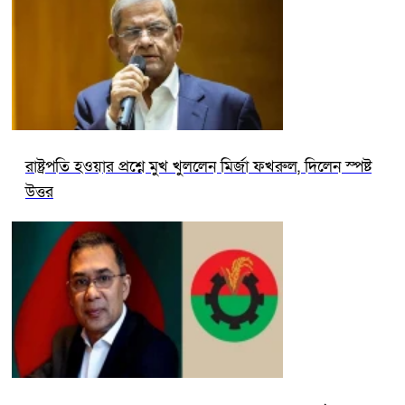
রাষ্ট্রপতি হওয়ার প্রশ্নে মুখ খুললেন মির্জা ফখরুল, দিলেন স্পষ্ট
উত্তর