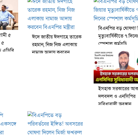
বিএনপির বড় ঘোষণা! 
ামী ৫
মৃত্যুবার্ষিকীতে ৭ দিনে
ঈদে জাতীয় ঈদগাহে তারেক
 ৫
স্পেশাল কর্মসূচি
রহমান, নিজ নিজ এলাকায়
ছে এডিবি
নামাজ আদায় করবেন
বিএনপির মন্ত্রীরা
ইসহাক সরকারের আকস
দলবদল ও এনসিপির
সুবিধাবাদী অবস্থান