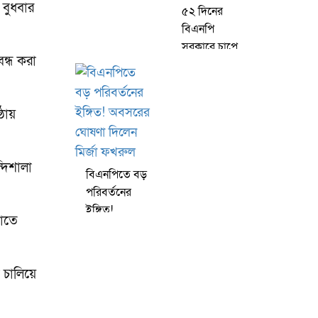
স্পষ্ট উত্তর
 বুধবার
৫২ দিনের
বিএনপি
সরকারে চাপে
ন্ধ করা
দেশ, একসঙ্গে
মাঠে নামছে
বিরোধীরা
্ঠায়
দিশালা
বিএনপিতে বড়
পরিবর্তনের
ইঙ্গিত!
গাতে
অবসরের
ঘোষণা দিলেন
মির্জা ফখরুল
 চালিয়ে