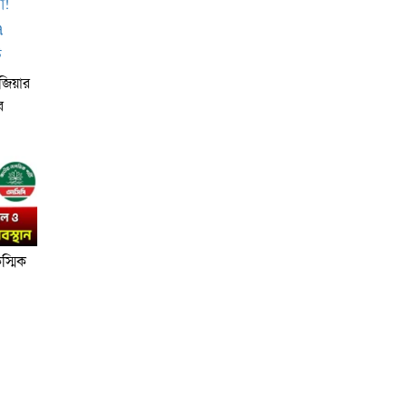
জিয়ার
র
্মিক