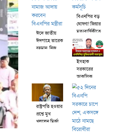
বিএনপির বড়
ঘোষণা! জিয়ার
মৃত্যুবার্ষিকীতে
ঈদে জাতীয়
৭ দিনের
ঈদগাহে তারেক
স্পেশাল
রহমান, নিজ
কর্মসূচি
নিজ এলাকায়
ইসহাক
নামাজ আদায়
সরকারের
করবেন
আকস্মিক
বিএনপির
দলবদল ও
মন্ত্রীরা
এনসিপির
সুবিধাবাদী
অবস্থান
রাষ্ট্রপতি হওয়ার
প্রশ্নে মুখ
খুললেন মির্জা
ফখরুল, দিলেন