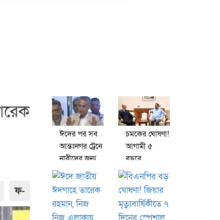
তারেক
ঈদের পর সব
চমকের ঘোষণা!
আন্তঃনগর ট্রেনে
আগামী ৫
নারীদের জন্য
বছরে
আলাদা কোচ
বাংলাদেশকে ৫
চালুর
বিলিয়ন ডলার
ফ-
পরিকল্পনা
দিচ্ছে এডিবি
সরকারের