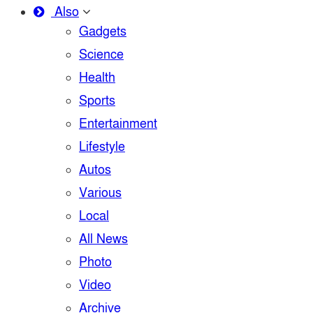
Also
Gadgets
Science
Health
Sports
Entertainment
Lifestyle
Autos
Various
Local
All News
Photo
Video
Archive