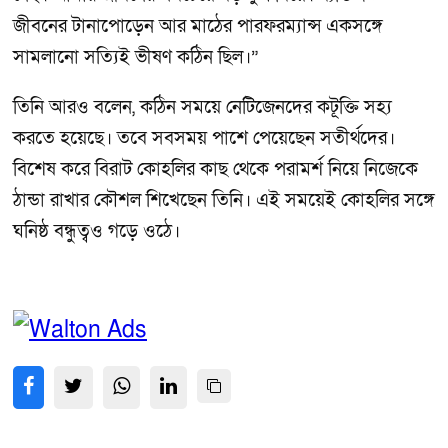
জীবনের টানাপোড়েন আর মাঠের পারফরম্যান্স একসঙ্গে
সামলানো সত্যিই ভীষণ কঠিন ছিল।”
তিনি আরও বলেন, কঠিন সময়ে নেটিজেনদের কটূক্তি সহ্য
করতে হয়েছে। তবে সবসময় পাশে পেয়েছেন সতীর্থদের।
বিশেষ করে বিরাট কোহলির কাছ থেকে পরামর্শ নিয়ে নিজেকে
ঠান্ডা রাখার কৌশল শিখেছেন তিনি। এই সময়েই কোহলির সঙ্গে
ঘনিষ্ঠ বন্ধুত্বও গড়ে ওঠে।