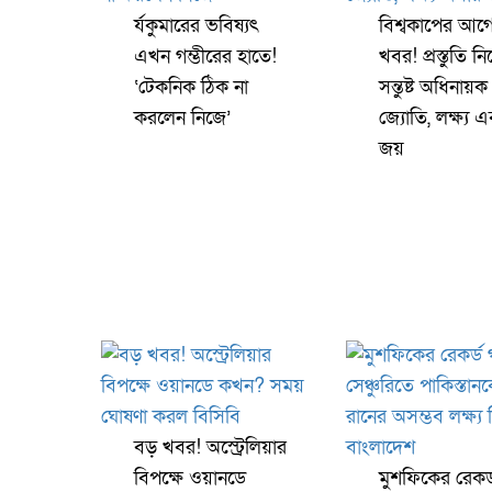
র্যকুমারের ভবিষ্যৎ
বিশ্বকাপের আগ
এখন গম্ভীরের হাতে!
খবর! প্রস্তুতি নি
‘টেকনিক ঠিক না
সন্তুষ্ট অধিনায়ক
করলেন নিজে’
জ্যোতি, লক্ষ্য 
জয়
বড় খবর! অস্ট্রেলিয়ার
বিপক্ষে ওয়ানডে
মুশফিকের রেকর্