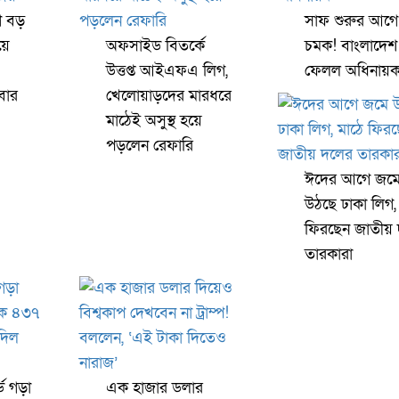
ে বড়
সাফ শুরুর আগে
য়ে
অফসাইড বিতর্কে
চমক! বাংলাদেশ
উত্তপ্ত আইএফএ লিগ,
ফেলল অধিনায়
এবার
খেলোয়াড়দের মারধরে
মাঠেই অসুস্থ হয়ে
পড়লেন রেফারি
ঈদের আগে জম
উঠছে ঢাকা লিগ,
ফিরছেন জাতীয়
তারকারা
ড গড়া
এক হাজার ডলার