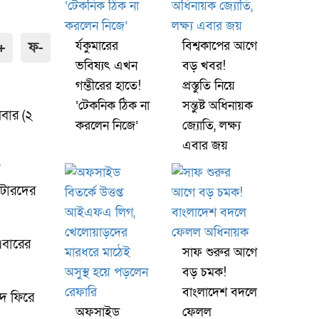
র্যকুমারের
বিশ্বকাপের আগে
+
ফ-
ভবিষ্যৎ এখন
বড় খবর!
গম্ভীরের হাতে!
প্রস্তুতি নিয়ে
‘টেকনিক ঠিক না
সন্তুষ্ট অধিনায়ক
ধবার (২
করলেন নিজে’
জ্যোতি, লক্ষ্য
এবার জয়
েটারদের
এবারের
সাফ শুরুর আগে
বড় চমক!
বাংলাদেশ বদলে
্দ ফিরে
অফসাইড
ফেলল