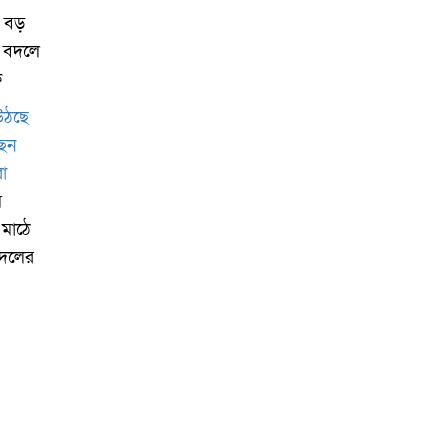
 বড়
 বদলে
ক
ে
 মাঠে
 দলের