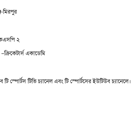
জ-মিরপুর
পিকেএসপি ২
লাব –ক্রিকেটার্স একাডেমি
ে টি স্পোর্টস টিভি চ্যানেল এবং টি স্পোর্টসের ইউটিউব চ্যানেলে।