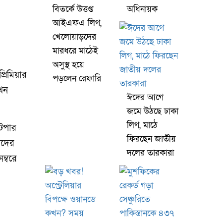
বিতর্কে উত্তপ্ত
অধিনায়ক
আইএফএ লিগ,
খেলোয়াড়দের
মারধরে মাঠেই
অসুস্থ হয়ে
্রিমিয়ার
পড়লেন রেফারি
এখন
ঈদের আগে
জমে উঠছে ঢাকা
লিগ, মাঠে
 টপার
ফিরছেন জাতীয়
াদের
দলের তারকারা
ম্বরে