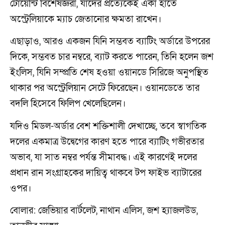
টোয়েন্টি বিশেষজ্ঞরা, যাদের প্রত্যেকেই একা হাতে
অস্ট্রেলিয়াকে ম্যাচ জেতানোর ক্ষমতা রাখেন।
এছাড়াও, আরও একজন যিনি সম্ভবত ব্যাটিং অর্ডারে উপরের
দিকে, সম্ভবত চার নম্বরে, ব্যাট করতে পারেন, তিনি হলেন জশ
ইংলিস, যিনি সম্প্রতি শেষ হওয়া ওয়ানডে সিরিজে অনুপস্থিত
থাকার পর অস্ট্রেলিয়ান সেটে ফিরেছেন। ওয়ানডেতে তার
বদলি হিসেবে ফিলিপ খেলেছিলেন।
যদিও মিডল-অর্ডার বেশ শক্তিশালী দেখাচ্ছে, তবে স্বাগতিক
দলের একমাত্র উদ্বেগের কারণ হতে পারে ব্যাটিং গভীরতার
অভাব, যা সাত নম্বর পর্যন্ত সীমাবদ্ধ। এই কারণেই দলের
প্রধান রান সংগ্রাহকের দায়িত্ব থাকবে টপ ফাইভ ব্যাটারের
ওপর।
বোলার: জেভিয়ার বার্টলেট, নাথান এলিস, জশ হ্যাজলউড,