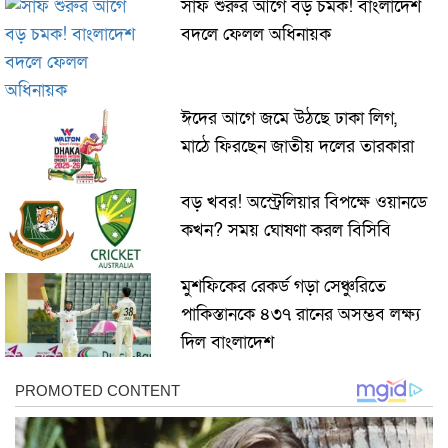
সাফ শুরুর আগে বড় চমক! বাংলাদেশ
বদলে ফেলল অধিনায়ক
ঈদের আগে জমে উঠছে ঢাকা লিগ,
মাঠে ফিরছেন জাতীয় দলের তারকারা
বড় খবর! অস্ট্রেলিয়ার বিপক্ষে ওয়ানডে
কখন? সময় ঘোষণা করল বিসিবি
মুশফিকের রেকর্ড গড়া সেঞ্চুরিতে
পাকিস্তানকে ৪৩৭ রানের অসম্ভব লক্ষ্য
দিল বাংলাদেশ