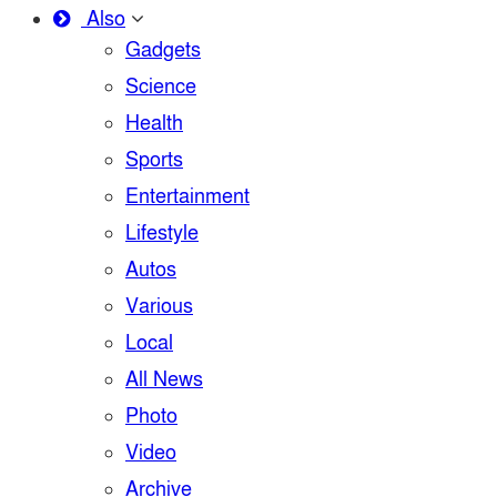
Also
Gadgets
Science
Health
Sports
Entertainment
Lifestyle
Autos
Various
Local
All News
Photo
Video
Archive