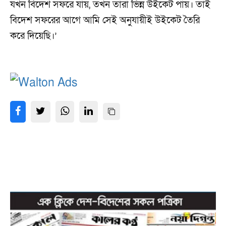
যখন বিদেশ সফরে যায়, তখন তারা ভিন্ন উইকেট পায়। তাই
বিদেশ সফরের আগে আমি সেই অনুযায়ীই উইকেট তৈরি
করে দিয়েছি।’