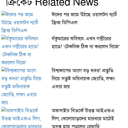
ক্রিকেট Related News
ঈদের পর জমে উঠছে ওয়ালটন স্মার্ট
ফ্রিজ ডিপিএল
র্যকুমারের ভবিষ্যৎ এখন গম্ভীরের
হাতে! ‘টেকনিক ঠিক না করলেন নিজে’
বিশ্বকাপের আগে বড় খবর! প্রস্তুতি
নিয়ে সন্তুষ্ট অধিনায়ক জ্যোতি, লক্ষ্য
এবার জয়
অফসাইড বিতর্কে উত্তপ্ত আইএফএ
লিগ, খেলোয়াড়দের মারধরে মাঠেই
অসুস্থ হয়ে পড়লেন রেফারি