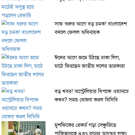
সাফ শুরুর আগে বড় চমক! বাংলাদেশ
বদলে ফেলল অধিনায়ক
ঈদের আগে জমে উঠছে ঢাকা লিগ,
মাঠে ফিরছেন জাতীয় দলের তারকারা
বড় খবর! অস্ট্রেলিয়ার বিপক্ষে ওয়ানডে
কখন? সময় ঘোষণা করল বিসিবি
মুশফিকের রেকর্ড গড়া সেঞ্চুরিতে
পাকিস্তানকে ৪৩৭ রানের অসম্ভব লক্ষ্য