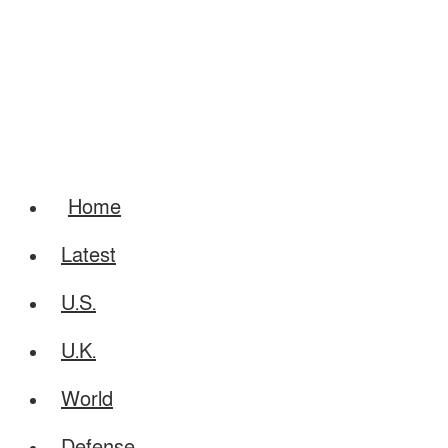
Home
Latest
U.S.
U.K.
World