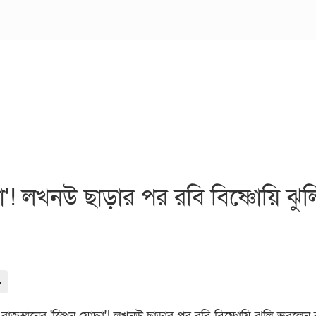
ধা'! লখনউ ছাড়ার পর রবি বিষ্ণোয়ি ঝু
-