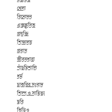
খেলা
বিনোদন
এক্সক্লুসিভ
প্রযুক্তি
শিক্ষালয়
প্রবাস
জীবনধারা
পাঁচমিশালি
ধর্ম
চাকরির সংবাদ
শিল্প ও সাহিত্য
ছবি
ভিডিও