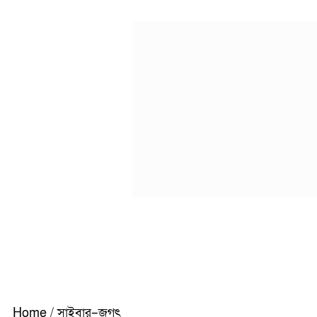
Home
/
সাইবার–জগৎ