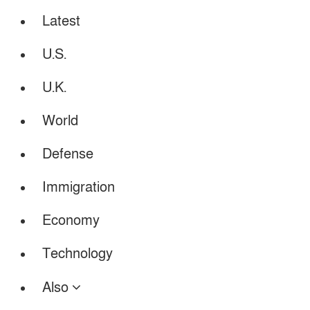
Latest
U.S.
U.K.
World
Defense
Immigration
Economy
Technology
Also