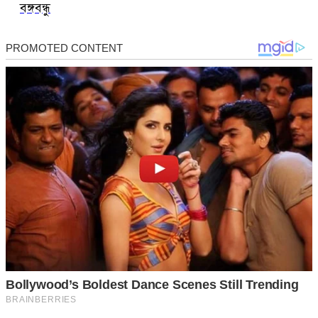
বঙ্গবন্ধু