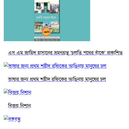
এস এম জাহিদ হাসানের ভ্রমণগ্রন্থ ‘চলতি পথের বাঁকে’ প্রকাশিত
ভাষার জন্য প্রথম শহীদ রফিকের আঙিনায় মানুষের ঢল
বিজয় নিশান