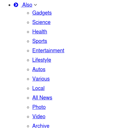
Also
Gadgets
Science
Health
Sports
Entertainment
Lifestyle
Autos
Various
Local
All News
Photo
Video
Archive