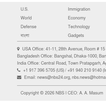
U.S.
Immigration
World
Economy
Defense
Technology
বাংলা
Gadgets
USA Office: 41-11, 28th Avenue, Room # 15 (
Bangladesh Office: Bangshal, Dhaka-1000, Ba
India Office: Central Road, Town Pratapgarh, Ag
+1 917 396 5705 (US) / +91 940 210 9140 (I
Email: news@nbs24.org, nbs.news@hotmai
Copyright © 2026 NBS l CEO: A. A. Masum