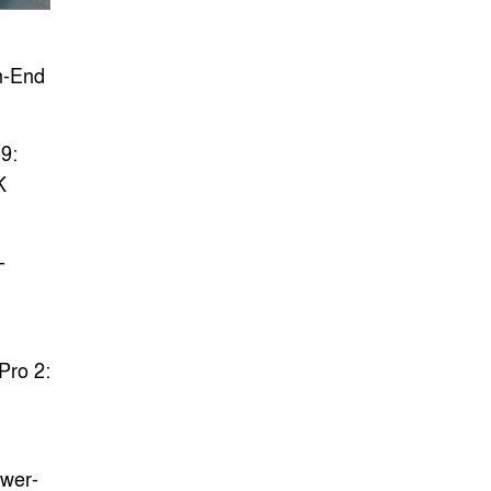
h-End
et In
9:
K
es
-
l
Pro 2:
wer-