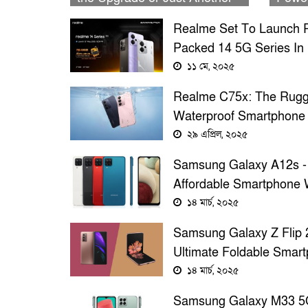
Budget Phone?
Smart
Realme Set To Launch 
Packed 14 5G Series In
Bangladesh With Exclus
১১ মে, ২০২৫
Pre-Booking Bonuses!
Realme C75x: The Rugg
Waterproof Smartphone
Packed With Surprising
২৯ এপ্রিল, ২০২৫
Features
Samsung Galaxy A12s -
Affordable Smartphone 
Powerful Features And 
১৪ মার্চ, ২০২৫
Battery Life
Samsung Galaxy Z Flip 2
Ultimate Foldable Smar
With Powerful Features
১৪ মার্চ, ২০২৫
Samsung Galaxy M33 5