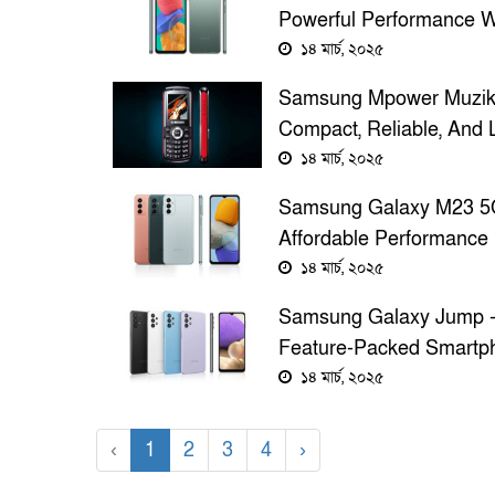
Powerful Performance W
Connectivity And Stunni
১৪ মার্চ, ২০২৫
Features
Samsung Mpower Muzik
Compact, Reliable, And 
Lasting Feature Phone 
১৪ মার্চ, ২০২৫
Everyone
Samsung Galaxy M23 5
Affordable Performance
Smartphone With Impres
১৪ মার্চ, ২০২৫
Features
Samsung Galaxy Jump 
Feature-Packed Smartp
With Smooth Performan
১৪ মার্চ, ২০২৫
Stunning Display
‹
1
2
3
4
›