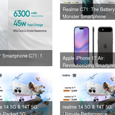
Realme C71: The Battery
Monster Smartphone
r’ Smartphone C71: 1
Apple iPhone 17 Air:
Revolutionizing Smartph
Design with Cutting-Edge
Features
e 14 5G & 14T 5G:
realme 14 5G & 14T 5G:
r-Packed 5G
Ultimate Performance,