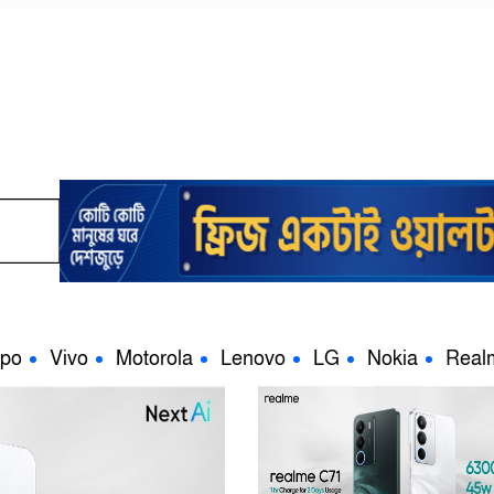
po
Vivo
Motorola
Lenovo
LG
Nokia
Real