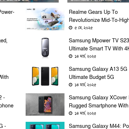
phones Unveiled
Camera, Battery & Price
Power-
Realme Gears Up To
Revolutionize Mid-To-Hig
ive
Gaming Smartphone Mark
৫ মে, ২০২৫
Bangladesh
ed,
Samsung Mpower TV S23
Ultimate Smart TV With 4
Display, Advanced Featur
১৪ মার্চ, ২০২৫
Samsung Galaxy A13 5G 
With
Ultimate Budget 5G
Long
Smartphone With Powerfu
১৪ মার্চ, ২০২৫
Features
 -
Samsung Galaxy XCover 
tphone
Rugged Smartphone With
Superior Durability And
১৪ মার্চ, ২০২৫
Performance
G -
Samsung Galaxy M44: Po