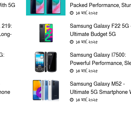
ith 5G
Packed Performance, Stu
ng
Display, And Long-Lasting
১৪ মার্চ, ২০২৫
Battery Life
 219:
Samsung Galaxy F22 5G 
Long-
Ultimate Budget 5G
For
Smartphone With Powerfu
১৪ মার্চ, ২০২৫
Features
G:
Samsung Galaxy I7500:
Powerful Performance, Sl
sive
Design, And Long-Lasting
১৪ মার্চ, ২০২৫
Battery Life
-
Samsung Galaxy M52 -
hone
Ultimate 5G Smartphone 
ce And
Powerful Performance &
১৪ মার্চ, ২০২৫
Features