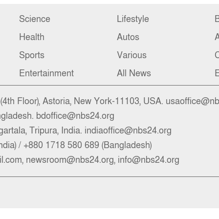
Science
Lifestyle
B
Health
Autos
Sports
Various
C
Entertainment
All News
E
4th Floor), Astoria, New York-11103, USA. usaoffice@n
ngladesh. bdoffice@nbs24.org
artala, Tripura, India. indiaoffice@nbs24.org
ndia) / +880 1718 580 689 (Bangladesh)
l.com, newsroom@nbs24.org, info@nbs24.org