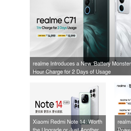
realme Introduces a New ‘Battery Monste
Hour Charge for 2 Days of Usage
Xiaomi Redmi Note 14: Worth
realm
the Upgrade or Just Another
Powe