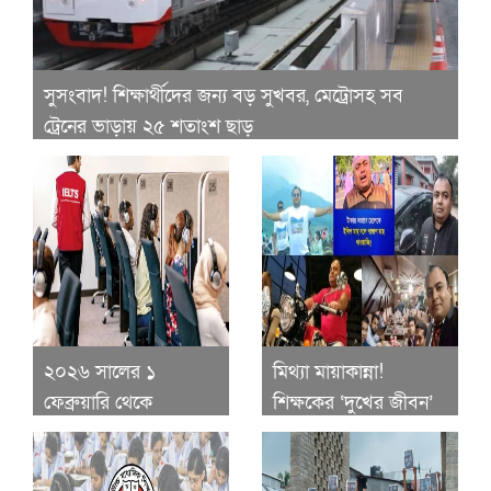
সুসংবাদ! শিক্ষার্থীদের জন্য বড় সুখবর, মেট্রোসহ সব
ট্রেনের ভাড়ায় ২৫ শতাংশ ছাড়
২০২৬ সালের ১
মিথ্যা মায়াকান্না!
ফেব্রুয়ারি থেকে
শিক্ষকের ‘দুখের জীবন’
বাংলাদেশে
বনাম দামি রেস্তোরাঁ ও
আইএলটিএস পেপার
ভ্রমণ! নেটিজেনদের