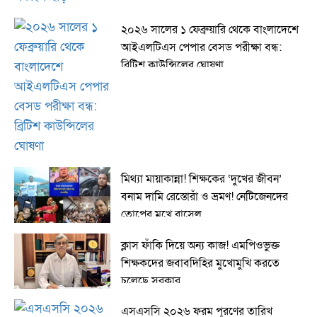
২০২৬ সালের ১ ফেব্রুয়ারি থেকে বাংলাদেশে
আইএলটিএস পেপার বেসড পরীক্ষা বন্ধ:
ব্রিটিশ কাউন্সিলের ঘোষণা
মিথ্যা মায়াকান্না! শিক্ষকের ‘দুখের জীবন’
বনাম দামি রেস্তোরাঁ ও ভ্রমণ! নেটিজেনদের
তোপের মুখে রাসেল
ক্লাস ফাঁকি দিয়ে অন্য কাজ! এমপিওভুক্ত
শিক্ষকদের জবাবদিহির মুখোমুখি করতে
চলেছে সরকার
এসএসসি ২০২৬ ফরম পূরণের তারিখ