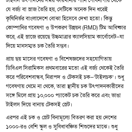
টাইলস উৎপাদনের সময় কারখানার পানি শোধনাগার থেকে
যে বর্জ্য বা স্লাজ তৈরি হয়, সেটিকে অনেক দিন ধরেই
কৃষিনির্ভর বাংলাদেশে বোঝা হিসেবে দেখা হতো। কিন্তু
কোম্পানির গবেষণা ও উপকরণ উন্নয়ন (RMD) টিম আবিষ্কার
করে, এই স্লাজে রয়েছে উচ্চমাত্রার ক্যালসিয়াম কার্বোনেট—যা
দিয়ে মানসম্মত চক তৈরি সম্ভব।
প্রায় ছয় মাসের গবেষণা ও বিশেষজ্ঞদের সহযোগিতায়
ডিবিএল সিরামিকস প্রথমবারের মতো এই বর্জ্য থেকেই তৈরি
করে পরিবেশবান্ধব, নিরাপদ ও টেকসই চক—‘টাইলচক’। শুধু
গবেষণায় থেমে না থেকে, তারা স্থানীয় চক উৎপাদনকারীদের
সঙ্গে মিলে প্রায় ১০,০০০ প্যাকেট চক তৈরি করে এবং ভাঙা
টাইলস দিয়ে বানায় টেকসই স্লেট।
এরপর এই চক ও স্লেট বিনামূল্যে বিতরণ করা হয় দেশের
১০০০-রও বেশি স্কুল ও সুবিধাবঞ্চিত শিশুদের মাঝে। শুধু