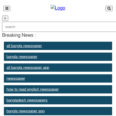
×
Breaking News :
all bangla newspaper
bangla newspaper
all bangla newspaper app
newspaper
how to read english newspaper
bangladesh newspapers
bangla newspaper app