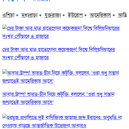
এশিয়া
মধ্যপ্রাচ্য
যুক্তরাজ্য
ইউরোপ
আমেরিকাস
আফ্রি
ঢের টাকা আর মাত্র হাতেগোনা কয়েকজন! বিশ্বে বিলিয়নিয়ারের
সংখ্যা পৌঁছাবে ৪ হাজারে
আবার ট্রাম্প! ভারত-চীন নিয়ে কটূক্তি, বললেন, ‘ওরা শুধু সন্তান
জন্মাতেই আমেরিকায় আসে’