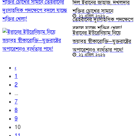
দিল ইরানের জাহাজ, দখলদার
শক্তির চোখের সামনে
২১ এপ্রিল, ২০২৬
তেহরানের দুঃসাহসিক পদক্ষেপে
বদলে যাচ্ছে শক্তির খেলা!
ইরানের ইউরেনিয়াম নিয়ে
ভয়াবহ স্বীকারোক্তি—যুক্তরাষ্ট্রের
অপারেশনও ব্যর্থতার পথে!
২১ এপ্রিল, ২০২৬
‹
1
2
...
7
8
9
10
11