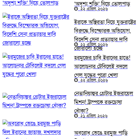
‘অদৃশ্য শক্তি’ নিয়ে তোলপাড়
২২ এপ্রিল, ২০২৬
ইরাকে অস্থিরতা নিয়ে যুক্তরাষ্ট্রের
বিরুদ্ধে বিস্ফোরক অভিযোগ,
বিদেশি সেনা প্রত্যাহার দাবি
২২ এপ্রিল, ২০২৬
জোরালো হচ্ছে
হরমুজের চাবি ইরানের হাতে!
আলোচনার টেবিলেই বদলে
গেল যুদ্ধের পুরো খেলা
২২ এপ্রিল, ২০২৬
নেতানিয়াহুর গ্রেটার ইজরায়েল
মিশন! ট্রাম্পকে রক্তচোষা
ধোঁকা?
২১ এপ্রিল, ২০২৬
অবরোধ ভেঙে হরমুজ পাড়ি