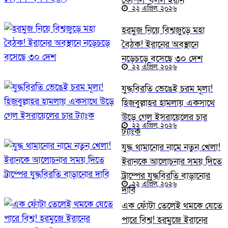
কৌশল’ বলল ইরান
২২ এপ্রিল, ২০২৬
হরমুজ নিয়ে বিশ্বজুড়ে মহা
বৈঠক! ইরানের অবস্থানে
নড়েচড়ে বসেছে ৩০ দেশ
২২ এপ্রিল, ২০২৬
যুদ্ধবিরতি ভেঙেই চরম মূল্য!
হিজবুল্লাহর হামলায় একসাথে
উড়ে গেল ইসরায়েলের চার
২২ এপ্রিল, ২০২৬
ট্যাংক
যুদ্ধ থামানোর নামে নতুন খেলা!
ইরানকে আলোচনার সময় দিতে
ট্রাম্পের যুদ্ধবিরতি বাড়ানোর
২২ এপ্রিল, ২০২৬
দাবি
এক ফোঁটা তেলেই থমকে যেতে
পারে বিশ্ব! হরমুজে ইরানের