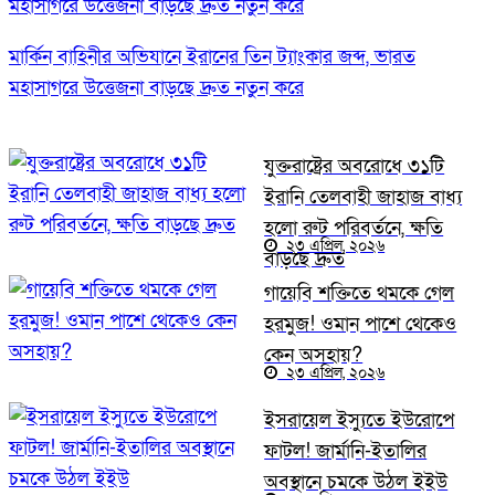
মার্কিন বাহিনীর অভিযানে ইরানের তিন ট্যাংকার জব্দ, ভারত
মহাসাগরে উত্তেজনা বাড়ছে দ্রুত নতুন করে
যুক্তরাষ্ট্রের অবরোধে ৩১টি
ইরানি তেলবাহী জাহাজ বাধ্য
হলো রুট পরিবর্তনে, ক্ষতি
২৩ এপ্রিল, ২০২৬
বাড়ছে দ্রুত
গায়েবি শক্তিতে থমকে গেল
হরমুজ! ওমান পাশে থেকেও
কেন অসহায়?
২৩ এপ্রিল, ২০২৬
ইসরায়েল ইস্যুতে ইউরোপে
ফাটল! জার্মানি-ইতালির
অবস্থানে চমকে উঠল ইইউ