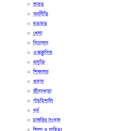
ভারত
অর্থনীতি
মতামত
খেলা
বিনোদন
এক্সক্লুসিভ
প্রযুক্তি
শিক্ষালয়
প্রবাস
জীবনধারা
পাঁচমিশালি
ধর্ম
চাকরির সংবাদ
শিল্প ও সাহিত্য