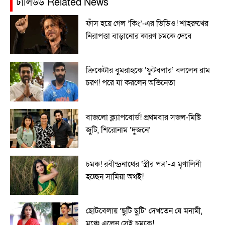
ঢালিউড Related News
ফাঁস হয়ে গেল ‘কিং’-এর ভিডিও! শাহরুখের
নিরাপত্তা বাড়ানোর কারণ চমকে দেবে
ক্রিকেটার বুমরাহকে ‘ফুটবলার’ বললেন রাম
চরণ! পরে যা করলেন অভিনেতা
বাজলো ক্ল্যাপবোর্ড! প্রথমবার সজল-মিষ্টি
জুটি, শিরোনাম ‘দুজনে’
চমক! রবীন্দ্রনাথের ‘স্ত্রীর পত্র’-এ মৃণালিনী
হচ্ছেন সামিয়া অথই!
ছোটবেলায় ‘ছুটি ছুটি’ দেখতেন যে মনামী,
মঞ্চে এলেন সেই চমকে!