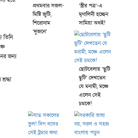
ন্য হয়ে
প্রথমবার সজল-
‘স্ত্রীর পত্র’-এ
মিষ্টি জুটি,
মৃণালিনী হচ্ছেন
শিরোনাম
সামিয়া অথই!
‘দুজনে’
্য তিনি
্চে
ের জন্য
ছোটবেলায় ‘ছুটি
ছুটি’ দেখতেন
রদ্ধা
যে মনামী, মঞ্চে
এলেন সেই
চমকে!