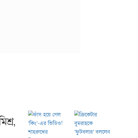
িশ্র,