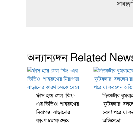
সাবস্ক
অন্যান্যদন Related New
ফাঁস হয়ে গেল ‘কিং’-
ক্রিকেটার বুমরা
এর ভিডিও! শাহরুখের
‘ফুটবলার’ বলল
নিরাপত্তা বাড়ানোর
চরণ! পরে যা ক
কারণ চমকে দেবে
অভিনেতা