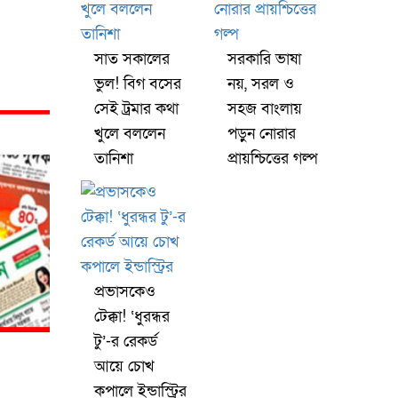
সাত সকালের
সরকারি ভাষা
ভুল! বিগ বসের
নয়, সরল ও
সেই ট্রমার কথা
সহজ বাংলায়
খুলে বললেন
পড়ুন নোরার
তানিশা
প্রায়শ্চিত্তের গল্প
প্রভাসকেও
টেক্কা! ‘ধুরন্ধর
টু’-র রেকর্ড
আয়ে চোখ
কপালে ইন্ডাস্ট্রির