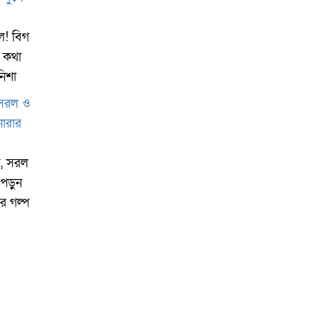
ল! বিগ
র কথা
িশা
য়, সরল
পড়ুন
ের গল্প