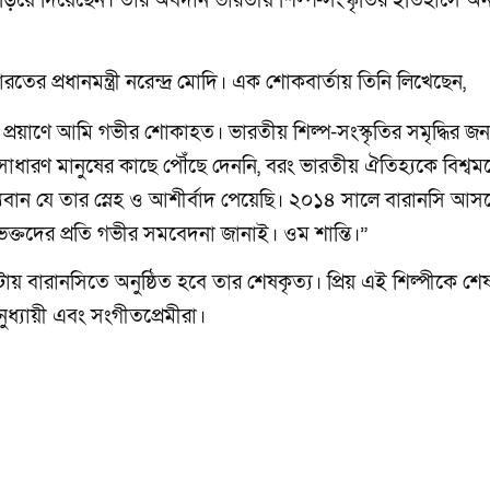
 ছড়িয়ে দিয়েছেন। তার অবদান ভারতীয় শিল্প-সংস্কৃতির ইতিহাসে অন
ের প্রধানমন্ত্রী নরেন্দ্র মোদি। এক শোকবার্তায় তিনি লিখেছেন,
রাজির প্রয়াণে আমি গভীর শোকাহত। ভারতীয় শিল্প-সংস্কৃতির সমৃদ্ধির জন
সাধারণ মানুষের কাছে পৌঁছে দেননি, বরং ভারতীয় ঐতিহ্যকে বিশ্বমঞ
বান যে তার স্নেহ ও আশীর্বাদ পেয়েছি। ২০১৪ সালে বারানসি আসন
ক্তদের প্রতি গভীর সমবেদনা জানাই। ওম শান্তি।”
বারানসিতে অনুষ্ঠিত হবে তার শেষকৃত্য। প্রিয় এই শিল্পীকে শেষ শ্
ধ্যায়ী এবং সংগীতপ্রেমীরা।