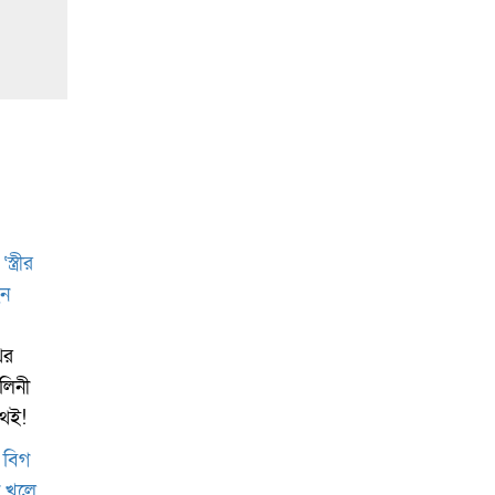
ের
ালিনী
অথই!