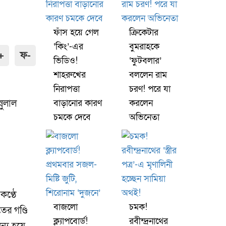
ফাঁস হয়ে গেল
ক্রিকেটার
‘কিং’-এর
বুমরাহকে
+
ফ-
ভিডিও!
‘ফুটবলার’
শাহরুখের
বললেন রাম
নিরাপত্তা
চরণ! পরে যা
নুলাল
বাড়ানোর কারণ
করলেন
চমকে দেবে
অভিনেতা
কণ্ঠে
বাজলো
চমক!
ের গণ্ডি
ক্ল্যাপবোর্ড!
রবীন্দ্রনাথের