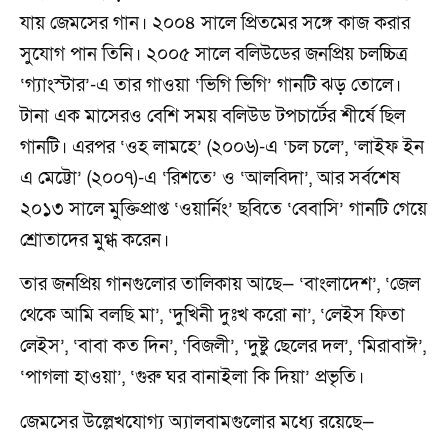
যায় জেমসের গান। ২০০৪ সালে প্রিতমের সঙ্গে কাজ করার
সুযোগ পান তিনি। ২০০৫ সালে বলিউডের জনপ্রিয় চলচ্চিত্র
‘গ্যাংস্টার’-এ তার গাওয়া ‘ভিগি ভিগি’ গানটি ঝড় তোলে।
টানা এক মাসেরও বেশি সময় বলিউড টপচার্টের শীর্ষে ছিল
গানটি। এরপর ‘ওহ লামহে’ (২০০৬)-এ ‘চল চলে’, ‘লাইফ ইন
এ মেট্টো’ (২০০৭)-এ ‘রিশতে’ ও ‘আলবিদা’, আর সর্বশেষ
২০১৩ সালে মুক্তিপ্রাপ্ত ‘ওয়ার্নিং’ ছবিতে ‘বেবাসি’ গানটি গেয়ে
শ্রোতাদের মুগ্ধ করেন।
তার জনপ্রিয় গানগুলোর তালিকায় আছে— ‘বাংলাদেশ’, ‘জেল
থেকে আমি বলছি মা’, ‘দুখিনী দুঃখ করো না’, ‘লেইস ফিতা
লেইস’, ‘বাবা কত দিন’, ‘বিজলী’, ‘দুষ্টু ছেলের দল’, ‘মিরাবাঈ’,
‘পাগলা হাওয়া’, ‘গুরু ঘর বানাইলা কি দিয়া’ প্রভৃতি।
জেমসের উল্লেখযোগ্য অ্যালবামগুলোর মধ্যে রয়েছে—