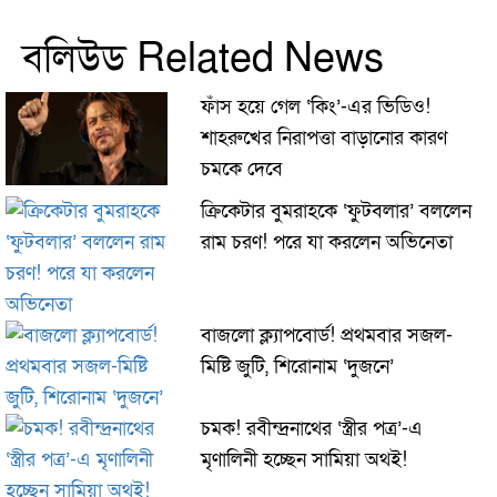
বলিউড Related News
ফাঁস হয়ে গেল ‘কিং’-এর ভিডিও!
শাহরুখের নিরাপত্তা বাড়ানোর কারণ
চমকে দেবে
ক্রিকেটার বুমরাহকে ‘ফুটবলার’ বললেন
রাম চরণ! পরে যা করলেন অভিনেতা
বাজলো ক্ল্যাপবোর্ড! প্রথমবার সজল-
মিষ্টি জুটি, শিরোনাম ‘দুজনে’
চমক! রবীন্দ্রনাথের ‘স্ত্রীর পত্র’-এ
মৃণালিনী হচ্ছেন সামিয়া অথই!