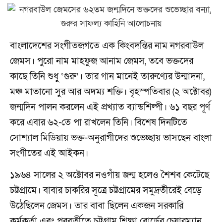
বাংলাদেশের সংগীতজগতে এক কিংবদন্তির নাম নগরবাউল
জেমস। পুরো নাম মাহফুজ আনাম জেমস, তবে ভক্তদের
কাছে তিনি শুধু ‘গুরু’। তার গান মানেই তারুণ্যের উন্মাদনা,
মঞ্চ মাতানো সুর আর অদম্য শক্তি। বৃহস্পতিবার (২ অক্টোবর)
জন্মদিন পালন করলেন এই প্রখ্যাত ব্যান্ডশিল্পী। ৬১ বছর পূর্ণ
করে এবার ৬২-তে পা রাখলেন তিনি। বিশেষ দিনটিতে
সোশ্যাল মিডিয়ায় ভক্ত-অনুরাগীদের শুভেচ্ছায় ভাসছেন বাংলা
সংগীতের এই আইকন।
১৯৬৪ সালের ২ অক্টোবর নওগাঁয় জন্ম হলেও শৈশব কেটেছে
চট্টগ্রামে। বাবার চাকরির সূত্রে চট্টগ্রামের সমুদ্রতীরেই বেড়ে
উঠেছিলেন জেমস। তার বাবা ছিলেন একজন সরকারি
কর্মকর্তা এবং পরবর্তীতে চট্টগ্রাম শিক্ষা বোর্ডের চেয়ারম্যান