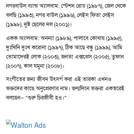
নগরবাউল ব্যান্ড অ্যালবাম: স্টেশন রোড (১৯৮৭), জেল থেকে
বলছি (১৯৯৩), নগর বাউল (১৯৯৬), লেইস ফিতা লেইস
(১৯৯৮), দুষ্ট ছেলের দল (২০০১)।
একক অ্যালবাম: অনন্যা (১৯৮৯), পালাবে কোথায় (১৯৯৫),
দুঃখিনি দুঃখ করোনা (১৯৯৭), ঠিক আছে বন্ধু (১৯৯৯), আমি
তোমাদেরই লোক (২০০৩), জনতা এক্সপ্রেস (২০০৫), তুফান
(২০০৭), কাল যমুনা (২০০৮)।
সংগীতের জন্য জীবন উৎসর্গ করা এই তারকা এখনও
ভক্তদের কাছে অনুপ্রেরণার নাম। জন্মদিনে ভক্তরা একস্বরেই
বলছেন— “গুরু চিরজীবী হও।”