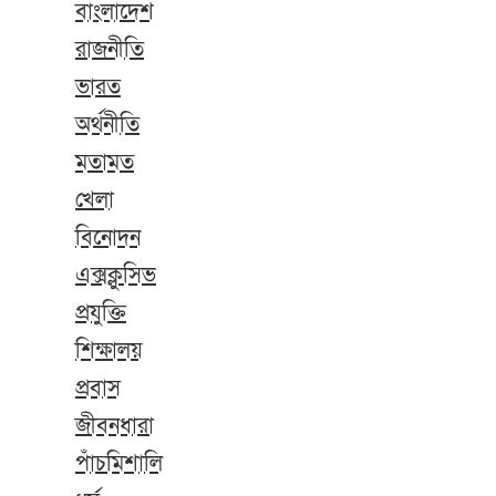
বাংলাদেশ
রাজনীতি
ভারত
অর্থনীতি
মতামত
খেলা
বিনোদন
এক্সক্লুসিভ
প্রযুক্তি
শিক্ষালয়
প্রবাস
জীবনধারা
পাঁচমিশালি