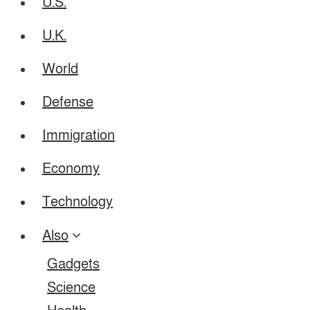
U.S.
U.K.
World
Defense
Immigration
Economy
Technology
Also
Gadgets
Science