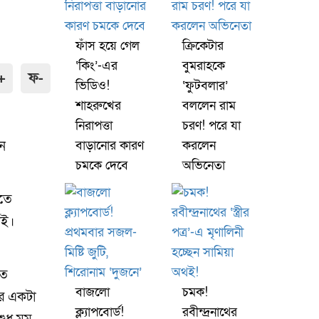
ফাঁস হয়ে গেল
ক্রিকেটার
‘কিং’-এর
বুমরাহকে
+
ফ-
ভিডিও!
‘ফুটবলার’
শাহরুখের
বললেন রাম
নিরাপত্তা
চরণ! পরে যা
ান
বাড়ানোর কারণ
করলেন
চমকে দেবে
অভিনেতা
িতে
েই।
তে
বাজলো
চমক!
ার একটা
ক্ল্যাপবোর্ড!
রবীন্দ্রনাথের