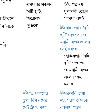
ুধু মম
প্রথমবার সজল-
‘স্ত্রীর পত্র’-এ
মিষ্টি জুটি,
মৃণালিনী হচ্ছেন
শিরোনাম
সামিয়া অথই!
য় জীবনে
‘দুজনে’
ামি নিতে
তিনি
ছোটবেলায় ‘ছুটি
ছুটি’ দেখতেন
যে মনামী, মঞ্চে
এলেন সেই
চমকে!