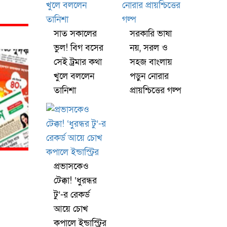
সাত সকালের
সরকারি ভাষা
ভুল! বিগ বসের
নয়, সরল ও
সেই ট্রমার কথা
সহজ বাংলায়
খুলে বললেন
পড়ুন নোরার
তানিশা
প্রায়শ্চিত্তের গল্প
প্রভাসকেও
টেক্কা! ‘ধুরন্ধর
টু’-র রেকর্ড
আয়ে চোখ
কপালে ইন্ডাস্ট্রির