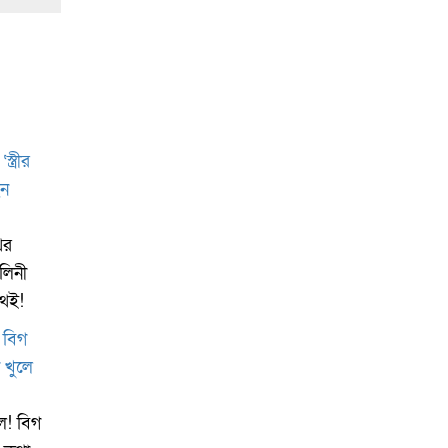
ের
ালিনী
অথই!
ল! বিগ