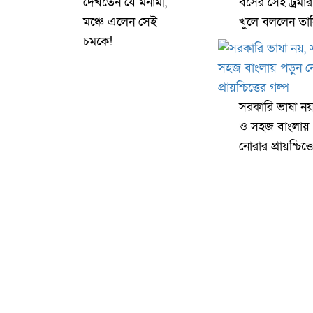
দেখতেন যে মনামী,
বসের সেই ট্রমা
মঞ্চে এলেন সেই
খুলে বললেন তান
চমকে!
সরকারি ভাষা ন
ও সহজ বাংলায় 
নোরার প্রায়শ্চিত্ত