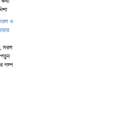
র কথা
িশা
য়, সরল
পড়ুন
ের গল্প