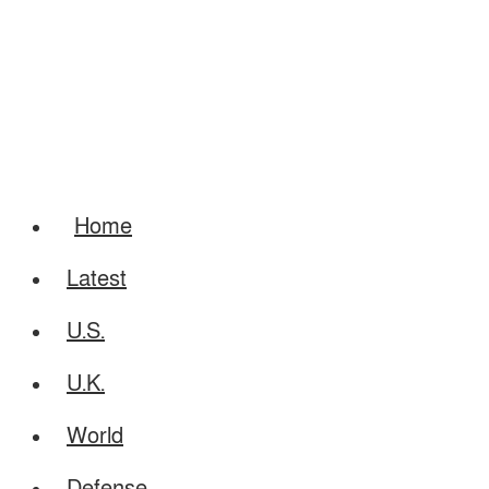
Home
Latest
U.S.
U.K.
World