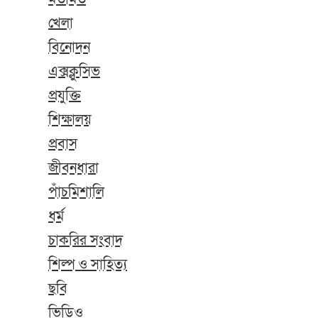
খেলা
বিনোদন
এক্সক্লুসিভ
প্রযুক্তি
শিক্ষালয়
প্রবাস
জীবনধারা
পাঁচমিশালি
ধর্ম
চাকরির সংবাদ
শিল্প ও সাহিত্য
ছবি
ভিডিও