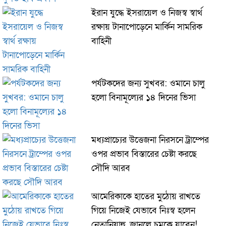
ইরান যুদ্ধে ইসরায়েল ও নিজস্ব স্বার্থ
রক্ষায় টানাপোড়েনে মার্কিন সামরিক
বাহিনী
পর্যটকদের জন্য সুখবর: ওমানে চালু
হলো বিনামূল্যের ১৪ দিনের ভিসা
মধ্যপ্রাচ্যের উত্তেজনা নিরসনে ট্রাম্পের
ওপর প্রভাব বিস্তারের চেষ্টা করছে
সৌদি আরব
আমেরিকাকে হাতের মুঠোয় রাখতে
গিয়ে নিজেই যেভাবে নিঃস্ব হলেন
নেতানিয়াহু, জানলে চমকে যাবেন!