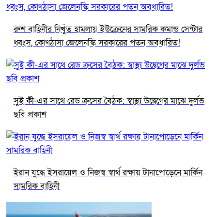
রুশ বাহিনীর নিখুঁত হামলায় ইউক্রেনের সামরিক কমান্ড সেন্টার
ধ্বংস, কোণঠাসা জেলেনস্কি সরকারের পতন অবধারিত!
সুই কী-এর সাথে রেড ক্রসের বৈঠক: স্বাস্থ্য উদ্বেগের মাঝে দুর্লভ
ছবি প্রকাশ
ইরান যুদ্ধে ইসরায়েল ও নিজস্ব স্বার্থ রক্ষায় টানাপোড়েনে মার্কিন
সামরিক বাহিনী