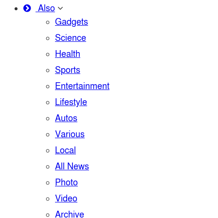
Also
Gadgets
Science
Health
Sports
Entertainment
Lifestyle
Autos
Various
Local
All News
Photo
Video
Archive