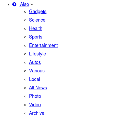
Also
Gadgets
Science
Health
Sports
Entertainment
Lifestyle
Autos
Various
Local
All News
Photo
Video
Archive