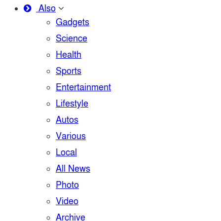
Also
Gadgets
Science
Health
Sports
Entertainment
Lifestyle
Autos
Various
Local
All News
Photo
Video
Archive