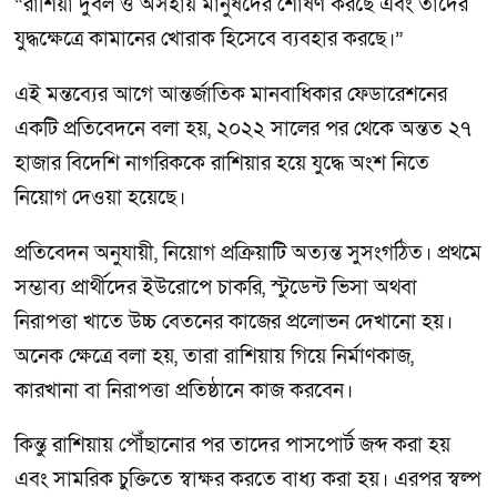
“রাশিয়া দুর্বল ও অসহায় মানুষদের শোষণ করছে এবং তাদের
যুদ্ধক্ষেত্রে কামানের খোরাক হিসেবে ব্যবহার করছে।”
এই মন্তব্যের আগে আন্তর্জাতিক মানবাধিকার ফেডারেশনের
একটি প্রতিবেদনে বলা হয়, ২০২২ সালের পর থেকে অন্তত ২৭
হাজার বিদেশি নাগরিককে রাশিয়ার হয়ে যুদ্ধে অংশ নিতে
নিয়োগ দেওয়া হয়েছে।
প্রতিবেদন অনুযায়ী, নিয়োগ প্রক্রিয়াটি অত্যন্ত সুসংগঠিত। প্রথমে
সম্ভাব্য প্রার্থীদের ইউরোপে চাকরি, স্টুডেন্ট ভিসা অথবা
নিরাপত্তা খাতে উচ্চ বেতনের কাজের প্রলোভন দেখানো হয়।
অনেক ক্ষেত্রে বলা হয়, তারা রাশিয়ায় গিয়ে নির্মাণকাজ,
কারখানা বা নিরাপত্তা প্রতিষ্ঠানে কাজ করবেন।
কিন্তু রাশিয়ায় পৌঁছানোর পর তাদের পাসপোর্ট জব্দ করা হয়
এবং সামরিক চুক্তিতে স্বাক্ষর করতে বাধ্য করা হয়। এরপর স্বল্প