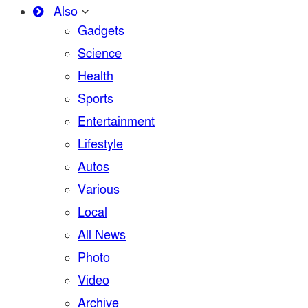
Also
Gadgets
Science
Health
Sports
Entertainment
Lifestyle
Autos
Various
Local
All News
Photo
Video
Archive