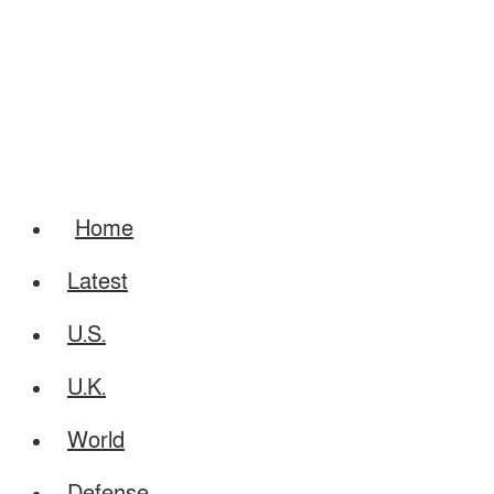
Home
Latest
U.S.
U.K.
World