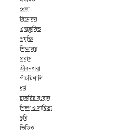
খেলা
বিনোদন
এক্সক্লুসিভ
প্রযুক্তি
শিক্ষালয়
প্রবাস
জীবনধারা
পাঁচমিশালি
ধর্ম
চাকরির সংবাদ
শিল্প ও সাহিত্য
ছবি
ভিডিও