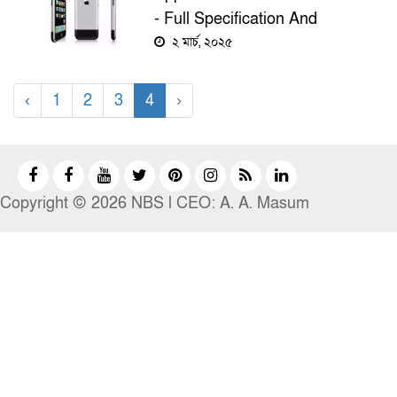
- Full Specification And
Details
২ মার্চ, ২০২৫
‹
1
2
3
4
›
Copyright © 2026 NBS l CEO: A. A. Masum