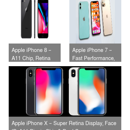
Cameras, 6.1-inch
Chip, Dual
Display, A13 Bionic
Cameras
Chip
Apple iPhone 8 –
Apple iPhone 7 –
A11 Chip, Retina
Fast Performance,
HD Display,
Advanced Camera,
Wireless Charging
Water Resistance &
& Stunning Camera
Stunning Retina
Display
Apple iPhone X – Super Retina Display, Face