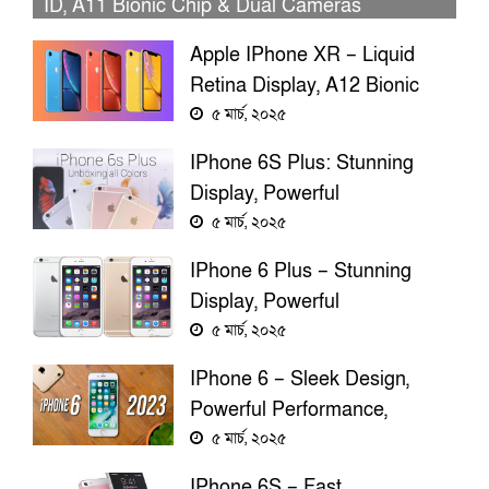
ID, A11 Bionic Chip & Dual Cameras
Apple IPhone XR – Liquid
Retina Display, A12 Bionic
Chip, Face ID, Long Battery
৫ মার্চ, ২০২৫
Life
IPhone 6S Plus: Stunning
Display, Powerful
Performance, Exceptional
৫ মার্চ, ২০২৫
Camera, And More!
IPhone 6 Plus – Stunning
Display, Powerful
Performance, Incredible
৫ মার্চ, ২০২৫
Camera, Premium Design
IPhone 6 – Sleek Design,
Powerful Performance,
Stunning Display, And Long-
৫ মার্চ, ২০২৫
Lasting Battery
IPhone 6S – Fast