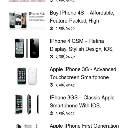
Smartphone With Stunning
২ মার্চ, ২০২৫
Design And Performance
Buy IPhone 4S – Affordable,
Feature-Packed, High-
Performance Smartphone For
২ মার্চ, ২০২৫
All User
IPhone 4 GSM – Retina
Display, Stylish Design, IOS,
Camera, And Performance
২ মার্চ, ২০২৫
Apple IPhone 3G - Advanced
Touchscreen Smartphone
With IOS, GPS, And 3G
২ মার্চ, ২০২৫
Connectivity
IPhone 3GS – Classic Apple
Smartphone With IOS,
Touchscreen, And Camera
২ মার্চ, ২০২৫
Features
Apple IPhone First Generation