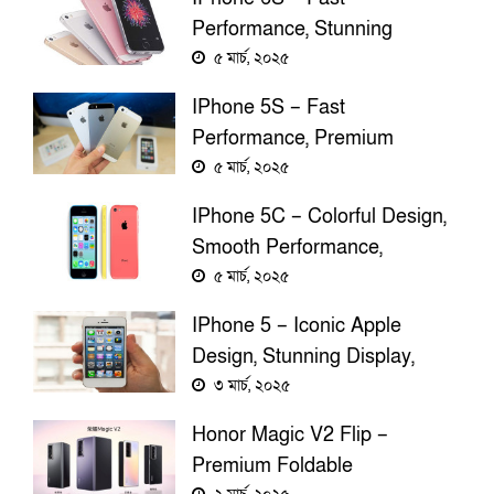
Performance, Stunning
Display, High-Quality Camera,
৫ মার্চ, ২০২৫
Exceptional Design
IPhone 5S – Fast
Performance, Premium
Design, Touch ID, And
৫ মার্চ, ২০২৫
Stunning Retina Display
IPhone 5C – Colorful Design,
Smooth Performance,
Stunning Display, And
৫ মার্চ, ২০২৫
Reliable IOS Experience
IPhone 5 – Iconic Apple
Design, Stunning Display,
Powerful Performance, And
৩ মার্চ, ২০২৫
Premium Experience
Honor Magic V2 Flip –
Premium Foldable