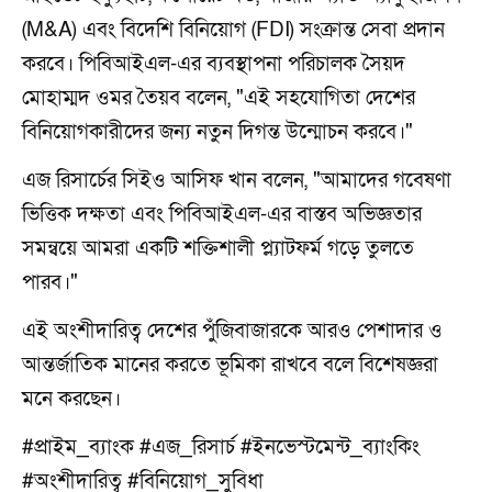
(M&A) এবং বিদেশি বিনিয়োগ (FDI) সংক্রান্ত সেবা প্রদান
করবে। পিবিআইএল-এর ব্যবস্থাপনা পরিচালক সৈয়দ
মোহাম্মদ ওমর তৈয়ব বলেন, "এই সহযোগিতা দেশের
বিনিয়োগকারীদের জন্য নতুন দিগন্ত উন্মোচন করবে।"
এজ রিসার্চের সিইও আসিফ খান বলেন, "আমাদের গবেষণা
ভিত্তিক দক্ষতা এবং পিবিআইএল-এর বাস্তব অভিজ্ঞতার
সমন্বয়ে আমরা একটি শক্তিশালী প্ল্যাটফর্ম গড়ে তুলতে
পারব।"
এই অংশীদারিত্ব দেশের পুঁজিবাজারকে আরও পেশাদার ও
আন্তর্জাতিক মানের করতে ভূমিকা রাখবে বলে বিশেষজ্ঞরা
মনে করছেন।
#প্রাইম_ব্যাংক #এজ_রিসার্চ #ইনভেস্টমেন্ট_ব্যাংকিং
#অংশীদারিত্ব #বিনিয়োগ_সুবিধা