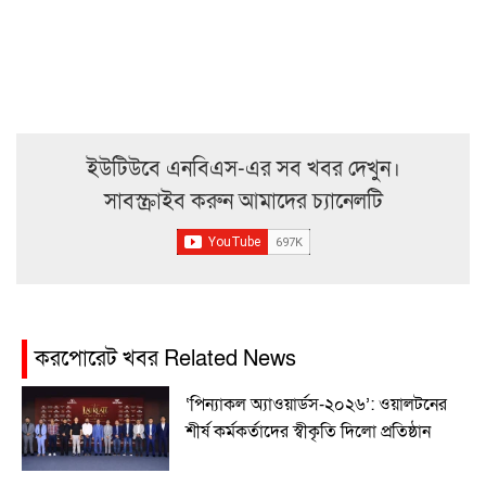
ইউটিউবে এনবিএস-এর সব খবর দেখুন।
সাবস্ক্রাইব করুন আমাদের চ্যানেলটি
করপোরেট খবর Related News
‘পিন্যাকল অ্যাওয়ার্ডস-২০২৬’: ওয়ালটনের
শীর্ষ কর্মকর্তাদের স্বীকৃতি দিলো প্রতিষ্ঠান