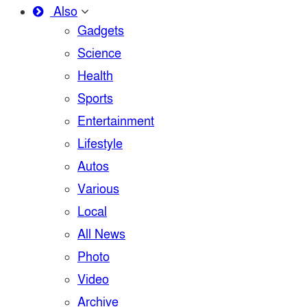
Also
Gadgets
Science
Health
Sports
Entertainment
Lifestyle
Autos
Various
Local
All News
Photo
Video
Archive