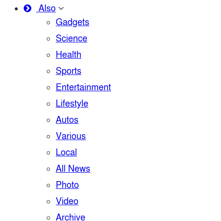
Also
Gadgets
Science
Health
Sports
Entertainment
Lifestyle
Autos
Various
Local
All News
Photo
Video
Archive