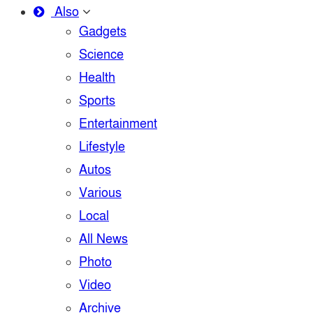
Also
Gadgets
Science
Health
Sports
Entertainment
Lifestyle
Autos
Various
Local
All News
Photo
Video
Archive