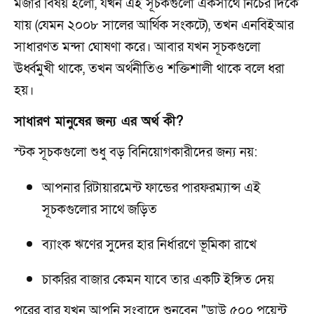
মজার বিষয় হলো, যখন এই সূচকগুলো একসাথে নিচের দিকে
যায় (যেমন ২০০৮ সালের আর্থিক সংকটে), তখন এনবিইআর
সাধারণত মন্দা ঘোষণা করে। আবার যখন সূচকগুলো
ঊর্ধ্বমুখী থাকে, তখন অর্থনীতিও শক্তিশালী থাকে বলে ধরা
হয়।
সাধারণ মানুষের জন্য এর অর্থ কী?
স্টক সূচকগুলো শুধু বড় বিনিয়োগকারীদের জন্য নয়:
আপনার রিটায়ারমেন্ট ফান্ডের পারফরম্যান্স এই
সূচকগুলোর সাথে জড়িত
ব্যাংক ঋণের সুদের হার নির্ধারণে ভূমিকা রাখে
চাকরির বাজার কেমন যাবে তার একটি ইঙ্গিত দেয়
পরের বার যখন আপনি সংবাদে শুনবেন "ডাউ ৫০০ পয়েন্ট