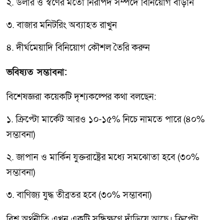
২. ডলার ও স্বর্ণের মতো নিরাপদ সম্পদে বিনিয়োগ বাড়ান
৩. বাজার মনিটরিং অব্যাহত রাখুন
৪. দীর্ঘমেয়াদি বিনিয়োগ কৌশল তৈরি করুন
ভবিষ্যত সম্ভাবনা:
বিশেষজ্ঞরা কয়েকটি দৃশ্যকল্পের কথা বলছেন:
১. ক্রিপ্টো মার্কেট আরও ১০-১৫% নিচে নামতে পারে (৪০%
সম্ভাবনা)
২. জাপান ও মার্কিন যুক্তরাষ্ট্রের মধ্যে সমঝোতা হবে (৩০%
সম্ভাবনা)
৩. বাণিজ্য যুদ্ধ তীব্রতর হবে (৩০% সম্ভাবনা)
বিশ্ব অর্থনীতি এখন একটি সন্ধিক্ষণে দাঁড়িয়ে আছে। ক্রিপ্টো