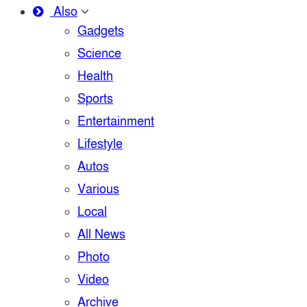
Also
Gadgets
Science
Health
Sports
Entertainment
Lifestyle
Autos
Various
Local
All News
Photo
Video
Archive