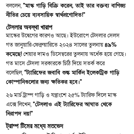
বললেন,
"মাস্ক গাড়ি বিক্রি করেন, তাই তার বক্তব্য বাণিজ্য
নীতির চেয়ে ব্যবসায়িক স্বার্থপ্রণোদিত!"
টেসলার অবস্থা খারাপ
মাস্কের উদ্বেগের কারণও আছে। ইউরোপে টেসলার সেলস
গত জানুয়ারি-ফেব্রুয়ারিতে ২০২৪ সালের তুলনায়
৪৯%
কমেছে!
শেয়ার দামও ডিসেম্বরের তুলনায় অর্ধেক হয়ে গেছে।
গত মাসে টেসলা সরকারকে চিঠি দিয়ে সতর্ক করে
বলেছিল,
"ট্যারিফের জবাবি শুল্ক মার্কিন ইলেকট্রিক গাড়ি
কোম্পানিগুলোর জন্য ক্ষতিকর হবে।"
২৬ মার্চ ট্রাম্প গাড়ি ও যন্ত্রাংশে ২৫% ট্যারিফ দিলে মাস্ক
এক্সে লিখেন,
"টেসলাও এই ট্যারিফের আঘাত থেকে
নিরাপদ নয়!"
ট্রাম্প টিমের মধ্যে মতভেদ