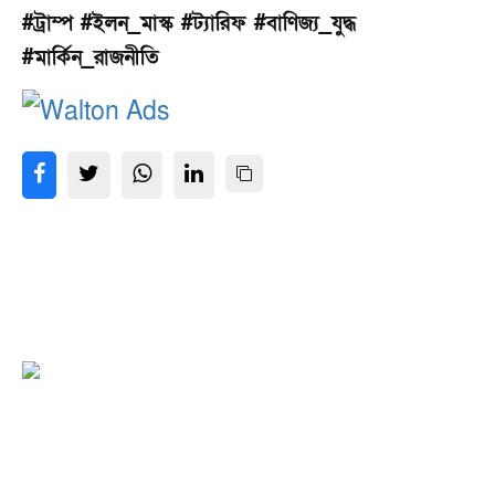
#ট্রাম্প #ইলন_মাস্ক #ট্যারিফ #বাণিজ্য_যুদ্ধ
#মার্কিন_রাজনীতি