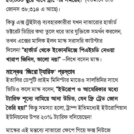
৫০,০০০ ছুঁয়ে যাবে ট্রাম্পের সময়েই!"
(বর্তমানে ডাউ
জোনস ৩৮,৩১৪ এ আছে)।
কিন্তু এক্স (টুইটার) ব্যবহারকারীরা যখন নাভারোর হার্ভার্ড
ডক্টরেট ডিগ্রির কথা তুলে ধরে তার যুক্তিকে সমর্থন করলেন,
তখন এক্সের মালিক ইলন মাস্ক সরাসরি কাউন্টার
দিলেন!
"হার্ভার্ড থেকে ইকোনমিক্সে পিএইচডি নেওয়া
খারাপ জিনিস, ভালো নয়!"
—লিখে বসেন মাস্ক।
মাস্কের 'জিরো ট্যারিফ' প্রস্তাব
ইতালির ডেপুটি প্রাইম মিনিস্টার মাত্তেও সালভিনির সাথে
ভিডিও কলে মাস্ক বলেন,
"ইউরোপ ও আমেরিকার মধ্যে
ট্যারিফ শূন্যে নামিয়ে আনা উচিত, যেন ফ্রি ট্রেড জোন
তৈরি হয়!"
কিন্তু সমস্যা হলো, ট্রাম্প ইতিমধ্যেই ইউরোপিয়ান
ইউনিয়নের উপর ২০% ট্যারিফ বসিয়েছেন!
মাস্কের এই মন্তব্যে নাভারো ক্ষেপে গিয়ে ফক্স নিউজে