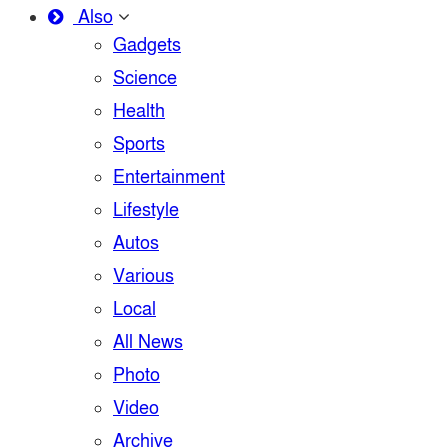
Also
Gadgets
Science
Health
Sports
Entertainment
Lifestyle
Autos
Various
Local
All News
Photo
Video
Archive