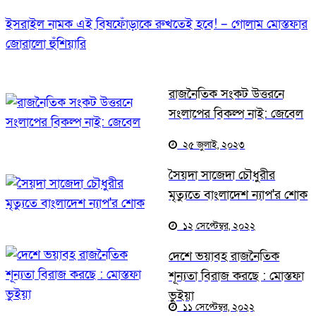
ইসরাইল নামক এই বিষফোঁড়াকে রুখতেই হবে! – গোলাম মোস্তফার
জোরালো হুঁশিয়ারি
রাজনৈতিক সংকট উত্তরনে
সংলাপের বিকল্প নাই: জেবেল
২৫ জুলাই, ২০২৩
সৈয়দা সাজেদা চৌধুরীর
মৃত্যুতে বাংলাদেশ ন্যাপ'র শোক
১২ সেপ্টেম্বর, ২০২২
দেশে ভয়াবহ রাজনৈতিক
শূন্যতা বিরাজ করছে : মোস্তফা
ভুইয়া
১১ সেপ্টেম্বর, ২০২২