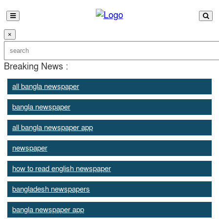
×
Breaking News :
all bangla newspaper
bangla newspaper
all bangla newspaper app
newspaper
how to read english newspaper
bangladesh newspapers
bangla newspaper app