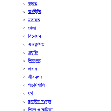
ভারত
অর্থনীতি
মতামত
খেলা
বিনোদন
এক্সক্লুসিভ
প্রযুক্তি
শিক্ষালয়
প্রবাস
জীবনধারা
পাঁচমিশালি
ধর্ম
চাকরির সংবাদ
শিল্প ও সাহিত্য