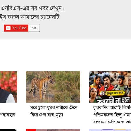
 এনবিএস-এর সব খবর দেখুন।
্রাইব করুন আমাদের চ্যানেলটি
,
ঘরে ঢুকে ঘুমন্ত নারীকে টেনে
কুরবানির আগেই বিপত্ত
পব্যবহার
নিয়ে গেল বাঘ, মৃত্যু
পশ্চিমবঙ্গের হিন্দু খাম
বলছেন, ক্ষতি হচ্ছে 