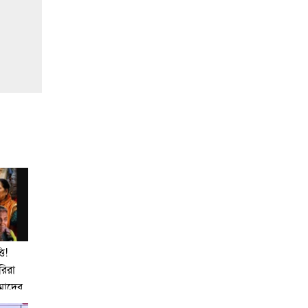
ি!
ারিরা
আমাদের