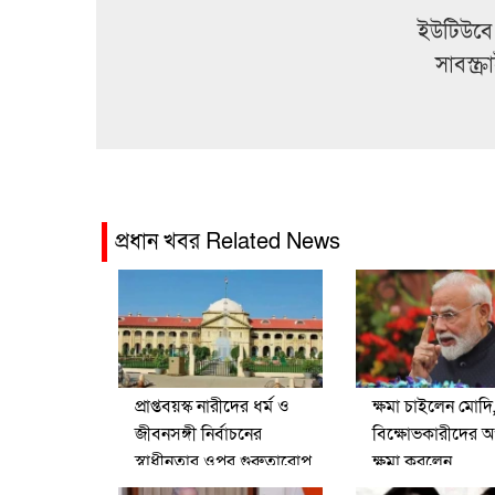
ইউটিউবে
সাবস্ক
প্রধান খবর Related News
প্রাপ্তবয়স্ক নারীদের ধর্ম ও
ক্ষমা চাইলেন মোদি
জীবনসঙ্গী নির্বাচনের
বিক্ষোভকারীদের অ
স্বাধীনতার ওপর গুরুত্বারোপ
ক্ষমা করলেন
এলাহাবাদ হাইকোর্টের