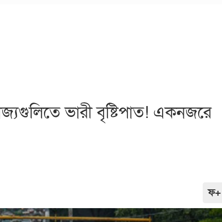
জ্যগুলিতে ভারী বৃষ্টিপাত! একনজরে
ফ+