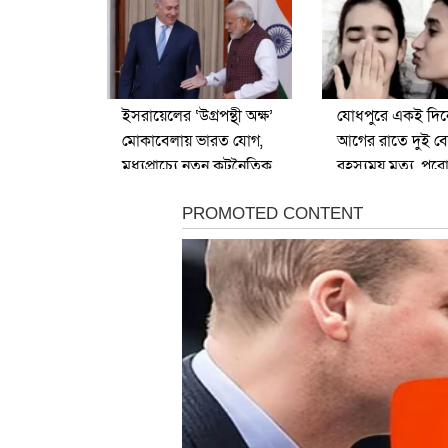
ইসরায়েলের ‘উগ্রপন্থী অক্ষ’
যোধপুরে একই দিন
মোকাবেলায় ভারত যোগ,
আগের রাতে দুই ব
মধ্যপ্রাচ্যে নতুন কূটনৈতিক
রহস্যময় মৃত্যু, পুরো
জোটের পরিকল্পনা
শোকের ছায়া