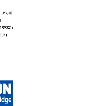
রক্ষা
াস দেওয়া
স
ন করছে।
ারে।